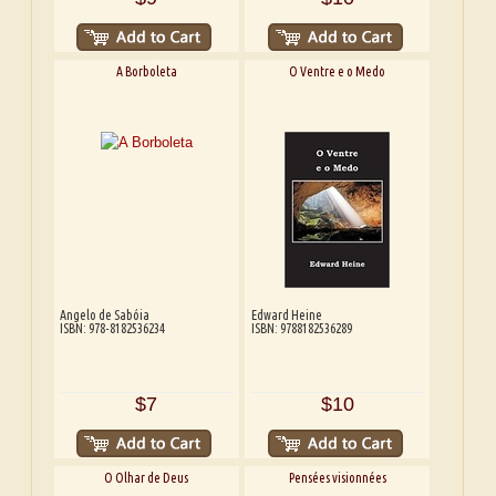
A Borboleta
O Ventre e o Medo
Angelo de Sabóia
Edward Heine
ISBN: 978-8182536234
ISBN: 9788182536289
$7
$10
O Olhar de Deus
Pensées visionnées