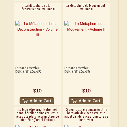
La Métaphore de la
La Métaphore du Mouvement -
Déconstruction - Volume III
Volume II
Fernando Messias
Fernando Messias
ISBN: 9788182535596
ISBN: 9788182535589
$10
$10
Le bien-être organisationnel
O bem-estar organizacional na
dans l hôtellerie cinq étoiles: le
hotelaria de cinco estrelas: o
rôle du leadership promoteur de
papel da liderança promotora de
bien-être (French Edition)
bem-estar