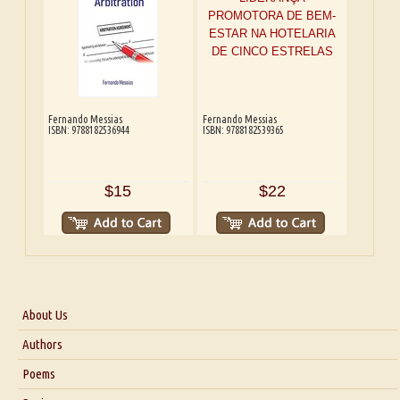
Fernando Messias
Fernando Messias
ISBN: 9788182536944
ISBN: 9788182539365
$15
$22
About Us
About Us
Authors
Six Questions for Dr. Santosh Kumar
Poems
Blog