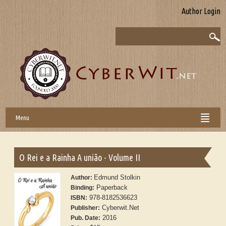
Author Login
Menu
O Rei e a Rainha A união - Volume II
Edmund Stolkin
Author:
Paperback
Binding:
978-8182536623
ISBN:
Cyberwit.Net
Publisher:
2016
Pub. Date: