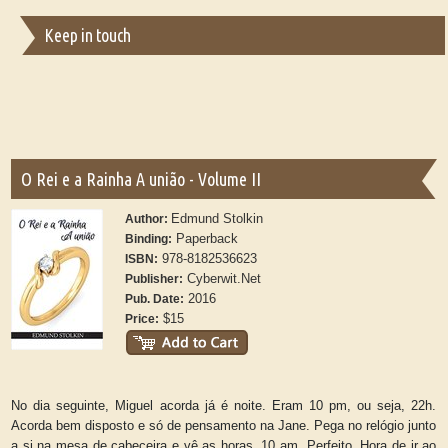
Keep in touch
O Rei e a Rainha A união - Volume II
Edmund Stolkin
Author:
Paperback
Binding:
978-8182536623
ISBN:
Cyberwit.Net
Publisher:
2016
Pub. Date:
$15
Price:
No dia seguinte, Miguel acorda já é noite. Eram 10 pm, ou seja, 22h.
Acorda bem disposto e só de pensamento na Jane. Pega no relógio junto
a si na mesa de cabeceira e vê as horas. 10 am. Perfeito. Hora de ir ao