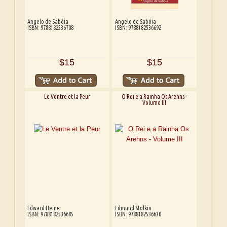
Angelo de Sabóia
Angelo de Sabóia
ISBN: 9788182536708
ISBN: 9788182536692
$15
$15
Le Ventre et la Peur
O Rei e a Rainha Os Arehns -
Volume III
Edward Heine
Edmund Stolkin
ISBN: 9788182536685
ISBN: 9788182536630