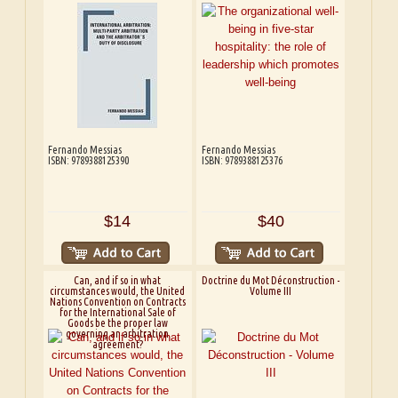
Fernando Messias
Fernando Messias
ISBN: 9789388125390
ISBN: 9789388125376
$14
$40
Can, and if so in what
Doctrine du Mot Déconstruction -
circumstances would, the United
Volume III
Nations Convention on Contracts
for the International Sale of
Goods be the proper law
governing an arbitration
agreement?