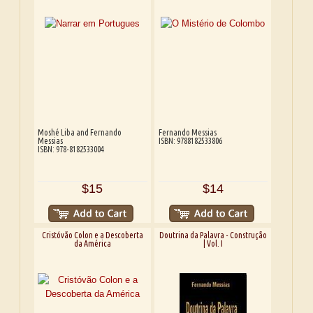
Moshé Liba and Fernando
Fernando Messias
Messias
ISBN: 9788182533806
ISBN: 978-8182533004
$15
$14
Cristóvão Colon e a Descoberta
Doutrina da Palavra - Construção
da América
| Vol. I