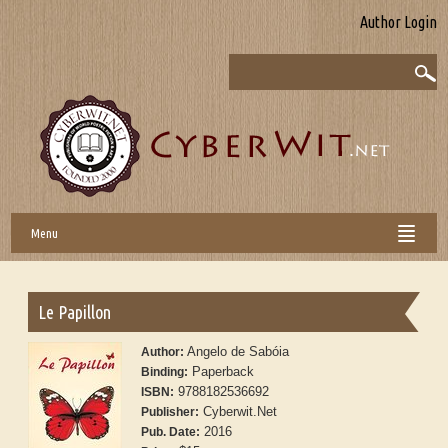
Author Login
Menu
Le Papillon
Angelo de Sabóia
Author:
Paperback
Binding:
9788182536692
ISBN:
Cyberwit.Net
Publisher:
2016
Pub. Date: