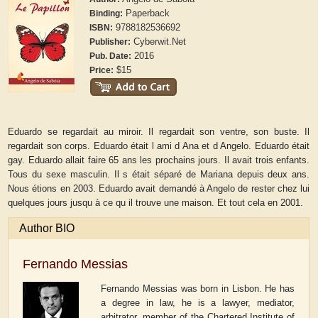
Paperback
Binding:
9788182536692
ISBN:
Cyberwit.Net
Publisher:
2016
Pub. Date:
$15
Price:
Eduardo se regardait au miroir. Il regardait son ventre, son buste. Il
regardait son corps. Eduardo était l ami d Ana et d Angelo. Eduardo était
gay. Eduardo allait faire 65 ans les prochains jours. Il avait trois enfants.
Tous du sexe masculin. Il s était séparé de Mariana depuis deux ans.
Nous étions en 2003. Eduardo avait demandé à Angelo de rester chez lui
quelques jours jusqu à ce qu il trouve une maison. Et tout cela en 2001.
Author BIO
Fernando Messias
Fernando Messias was born in Lisbon. He has
a degree in law, he is a lawyer, mediator,
arbitrator, member of the Chartered Institute of