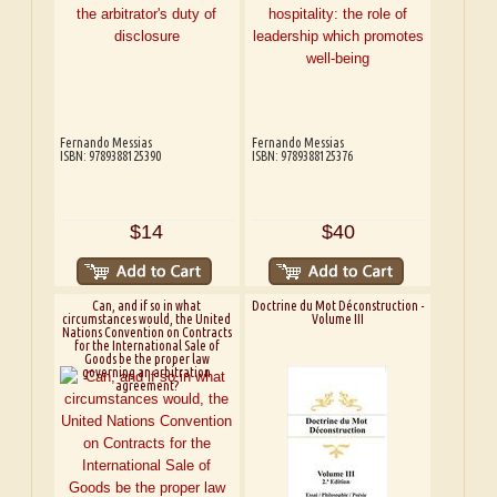
Fernando Messias
Fernando Messias
ISBN: 9789388125390
ISBN: 9789388125376
$14
$40
Can, and if so in what
Doctrine du Mot Déconstruction -
circumstances would, the United
Volume III
Nations Convention on Contracts
for the International Sale of
Goods be the proper law
governing an arbitration
agreement?