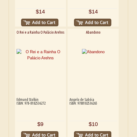
$14
$14
O Rei e a Rainha O Palácio Arehns
Abandono
Edmund Stolkin
Angelo de Sabóia
ISBN: 978-8182536272
ISBN: 9788182536265
$9
$10