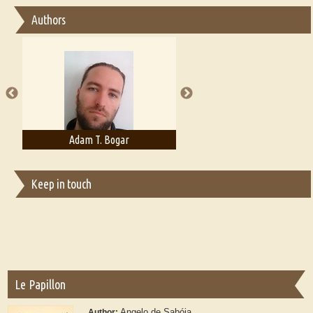
Essay on Bilingualism
Authors
Essay on Multilingual
Essays on Publishing
A Literary Critic's Lament... for fellow book reviewers, authors and
publishers
Adam T. Bogar
Adelaide B. Shaw
Keep in touch
Le Papillon
Angelo de Sabóia
Author: