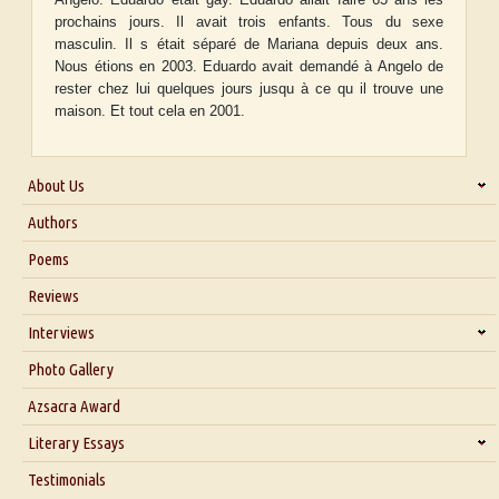
prochains jours. Il avait trois enfants. Tous du sexe
masculin. Il s était séparé de Mariana depuis deux ans.
Nous étions en 2003. Eduardo avait demandé à Angelo de
rester chez lui quelques jours jusqu à ce qu il trouve une
maison. Et tout cela en 2001.
About Us
About Us
Authors
Six Questions for Dr. Santosh Kumar
Poems
Blog
Reviews
Our Story
Interviews
Interview with Dr. Santosh Kumar
Photo Gallery
Interview with Azsacra Zarathustra
Azsacra Award
Interview with Alka Narula
Literary Essays
Interview with D Everett Newell
Thoughts on Literary Criticism
Testimonials
Interview with Sweta Srivastava Vikram