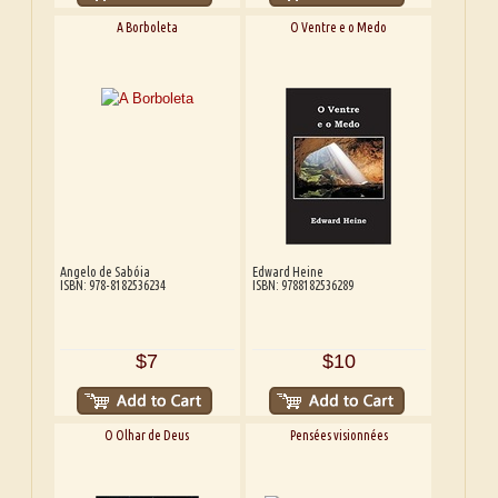
A Borboleta
O Ventre e o Medo
Angelo de Sabóia
Edward Heine
ISBN: 978-8182536234
ISBN: 9788182536289
$7
$10
O Olhar de Deus
Pensées visionnées