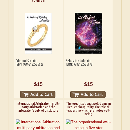
Volume II
Edmund Stolkin
Sebastian Johakin
ISBN: 978-8182536623
ISBN: 9788182536678
$15
$15
International Arbitration: multi-
The organizational well-being in
party arbitration and the
five-star hospitality: the role of
arbitrator's duty of disclosure
leadership which promotes well-
being