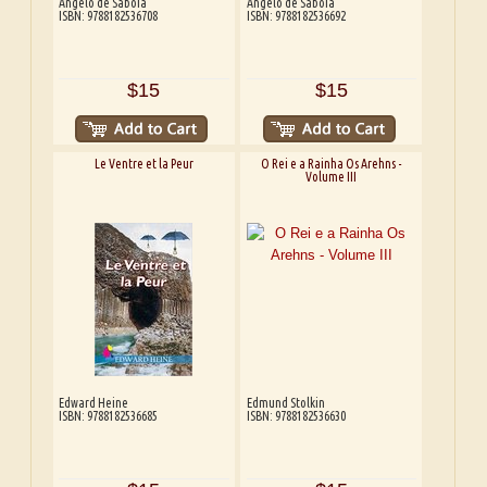
Angelo de Sabóia
Angelo de Sabóia
ISBN: 9788182536708
ISBN: 9788182536692
$15
$15
Le Ventre et la Peur
O Rei e a Rainha Os Arehns -
Volume III
Edward Heine
Edmund Stolkin
ISBN: 9788182536685
ISBN: 9788182536630