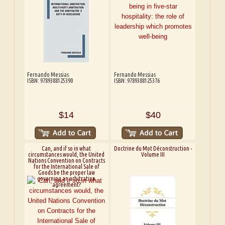
Fernando Messias
Fernando Messias
ISBN: 9789388125390
ISBN: 9789388125376
$14
$40
Can, and if so in what
Doctrine du Mot Déconstruction -
circumstances would, the United
Volume III
Nations Convention on Contracts
for the International Sale of
Goods be the proper law
governing an arbitration
agreement?