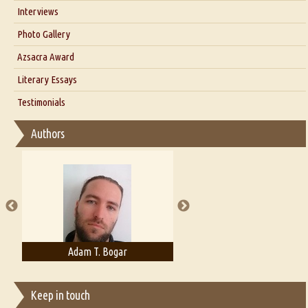
Interviews
Interview with Dr. Santosh Kumar
Photo Gallery
Interview with Azsacra Zarathustra
Azsacra Award
Interview with Alka Narula
Literary Essays
Interview with D Everett Newell
Thoughts on Literary Criticism
Testimonials
Interview with Sweta Srivastava Vikram
Essay on Bilingualism
Authors
Essay on Multilingual
Essays on Publishing
A Literary Critic's Lament... for fellow book reviewers, authors and
publishers
Adam T. Bogar
Adelaide B. Shaw
Keep in touch