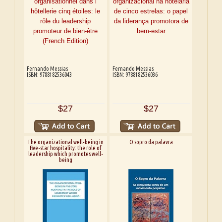
Fernando Messias
Fernando Messias
ISBN: 9788182536043
ISBN: 9788182536036
$27
$27
The organizational well-being in
O sopro da palavra
five-star hospitality: the role of
leadership which promotes well-
being