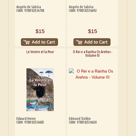
Angelo de Sabóia
Angelo de Sabóia
ISBN: 9788182536708
ISBN: 9788182536692
$15
$15
Le Ventre et la Peur
O Rei e a Rainha Os Arehns -
Volume III
Edward Heine
Edmund Stolkin
ISBN: 9788182536685
ISBN: 9788182536630