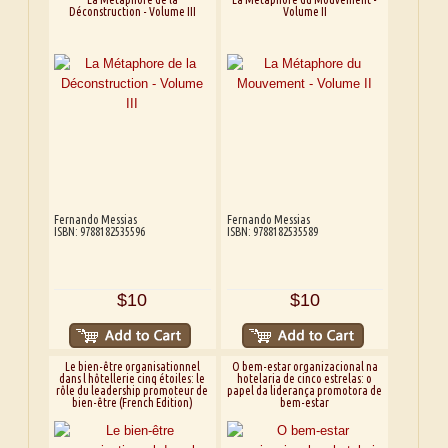
Déconstruction - Volume III
Volume II
Fernando Messias
Fernando Messias
ISBN: 9788182535596
ISBN: 9788182535589
$10
$10
Le bien-être organisationnel
O bem-estar organizacional na
dans l hôtellerie cinq étoiles: le
hotelaria de cinco estrelas: o
rôle du leadership promoteur de
papel da liderança promotora de
bien-être (French Edition)
bem-estar