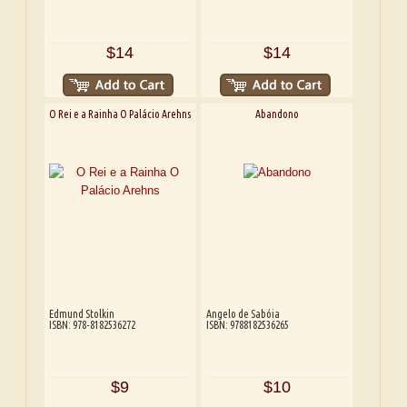
$14
$14
O Rei e a Rainha O Palácio Arehns
Abandono
Edmund Stolkin
Angelo de Sabóia
ISBN: 978-8182536272
ISBN: 9788182536265
$9
$10