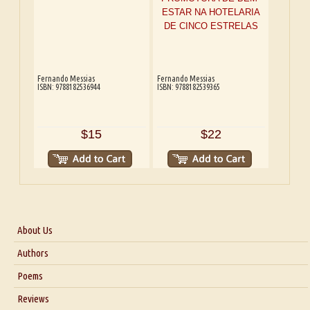
Fernando Messias
Fernando Messias
ISBN: 9788182536944
ISBN: 9788182539365
$15
$22
About Us
About Us
Authors
Six Questions for Dr. Santosh Kumar
Poems
Blog
Reviews
Our Story