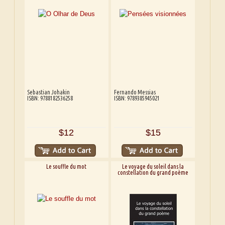
Sebastian Johakin
Fernando Messias
ISBN: 9788182536258
ISBN: 9789385945021
$12
$15
Le souffle du mot
Le voyage du soleil dans la
constellation du grand poème