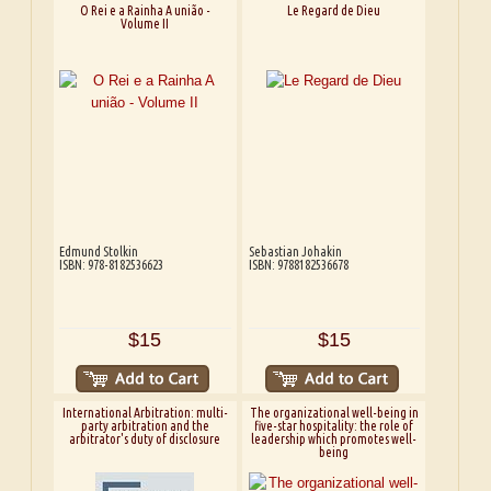
O Rei e a Rainha A união -
Le Regard de Dieu
Volume II
Edmund Stolkin
Sebastian Johakin
ISBN: 978-8182536623
ISBN: 9788182536678
$15
$15
International Arbitration: multi-
The organizational well-being in
party arbitration and the
five-star hospitality: the role of
arbitrator's duty of disclosure
leadership which promotes well-
being