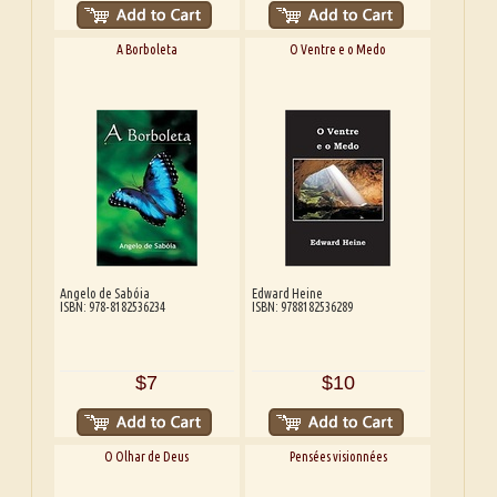
A Borboleta
O Ventre e o Medo
Angelo de Sabóia
Edward Heine
ISBN: 978-8182536234
ISBN: 9788182536289
$7
$10
O Olhar de Deus
Pensées visionnées