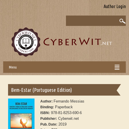
Author Login
Menu
Bem-Estar (Portuguese Edition)
Fernando Messias
Author:
Paperback
Binding:
978-81-8253-690-6
ISBN:
Cyberwit.net
Publisher:
2019
Pub. Date: