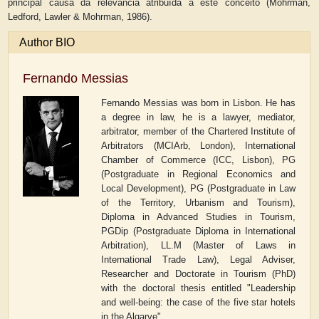
principal causa da relevância atribuída a este conceito (Mohrman,
Ledford, Lawler & Mohrman, 1986).
Author BIO
Fernando Messias
Fernando Messias was born in Lisbon. He has
a degree in law, he is a lawyer, mediator,
arbitrator, member of the Chartered Institute of
Arbitrators (MCIArb, London), International
Chamber of Commerce (ICC, Lisbon),
PG
(Postgraduate in Regional Economics and
Local Development), PG (Postgraduate in Law
of the Territory, Urbanism and Tourism),
Diploma in Advanced Studies in Tourism,
PGDip (Postgraduate Diploma in International
Arbitration), LL.M (Master of Laws in
International Trade Law), Legal Adviser,
Researcher and Doctorate in Tourism (PhD)
with the doctoral thesis entitled "Leadership
and well-being: the case of the five star hotels
in the Algarve".