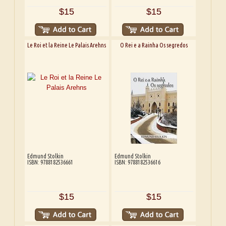
$15
$15
Le Roi et la Reine Le Palais Arehns
O Rei e a Rainha Os segredos
Edmund Stolkin
Edmund Stolkin
ISBN: 9788182536661
ISBN: 9788182536616
$15
$15