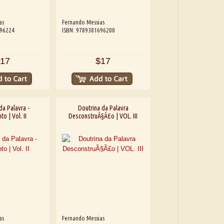
as
Fernando Messias
696224
ISBN: 9789381696200
17
$17
da Palavra -
Doutrina da Palavra
o | Vol. II
DesconstruÃ§Ã£o | VOL. III
as
Fernando Messias