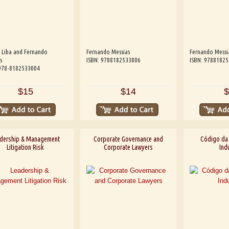
 Liba and Fernando
Fernando Messias
Fernando Messi
s
ISBN: 9788182533806
ISBN: 9788182
 978-8182533004
$15
$14
$
dership & Management
Corporate Governance and
Código da
Litigation Risk
Corporate Lawyers
Indu