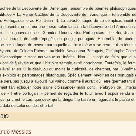
Cachée de la Découverte de l Amérique : ensemble de poèmes philosophiques
e intitulée « La Vérité Cachée de la Découverte de l Amérique » (ensemble
s Portugaises e au Roi, Jean II). La caractéristique de ce complexe inédit
gie présente au lecteur une thèse selon laquelle la découverte de l Amérique 
ient au gouvernail des Grandes Découvertes Portugaises : Le Roi, Jean II,
tes centraux de cette épopée du peuple portugais. Ensemble de poèmes 
ue par la façon de penser par laquelle cette « thèse » se permet d extériori
 Mystère de Colomb Poèmes au Noble Navigateur Portugais, Christophe Colomb 
philosophique » sont nouveaux ou inédits. Non. Il s agit de faits que d a
 ont déjà révélé et que l histoire semble avoir corroborée. Toutefois, la for
e éveiller en lui le désir, ou du moins la curiosité, de chercher, par lui-mê
 exploits et personnages historiques. Spécialement, revoir en ces portugais d
ne sera pas jusqu à aujourd hui vaincu comme il aurait dû l être (permettant d é
ment fait échouer notre saine croissance) mais dont l embryon de l intériorit
le de « l être portugais » permet de regarder le futur avec l espoir rendu
es, si c est le cas, que ceux qui la dirigent le fasse en regardant le passé e
aw
Aditi Upmanyu
Aditya Gupta
-delà de celui qui doit être fait.
 BIO
ando Messias