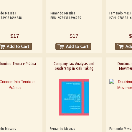
do Messias
Fernando Messias
Fernando Messi
 9789381696248
ISBN: 9789381696255
ISBN: 9789381
$17
$17
$
omínio Teoria e Prática
Company Law Analysis and
Doutrina 
Leadership in Risk Taking
Moviment
do Messias
Fernando Messias
Fernando Messi