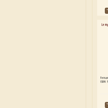
Le m
Fernan
ISBN: