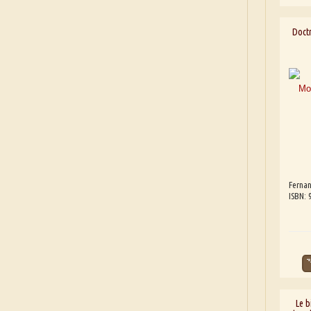
Doct
Fernan
ISBN:
Le b