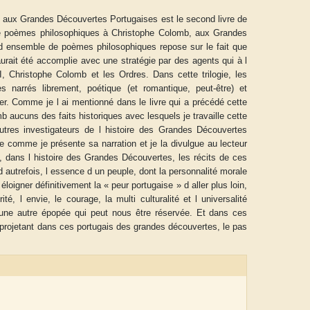
 aux Grandes Découvertes Portugaises est le second livre de
 de poèmes philosophiques à Christophe Colomb, aux Grandes
 d ensemble de poèmes philosophiques repose sur le fait que
aurait été accomplie avec une stratégie par des agents qui à l
 Christophe Colomb et les Ordres. Dans cette trilogie, les
narrés librement, poétique (et romantique, peut-être) et
ser. Comme je l ai mentionné dans le livre qui a précédé cette
aucuns des faits historiques avec lesquels je travaille cette
utres investigateurs de l histoire des Grandes Découvertes
me comme je présente sa narration et je la divulgue au lecteur
me, dans l histoire des Grandes Découvertes, les récits de ces
 autrefois, l essence d un peuple, dont la personnalité morale
loigner définitivement la « peur portugaise » d aller plus loin,
é, l envie, le courage, la multi culturalité et l universalité
 à une autre épopée qui peut nous être réservée. Et dans ces
t projetant dans ces portugais des grandes découvertes, le pas
ADRIAN ROGERS
Aiswarya T Anish