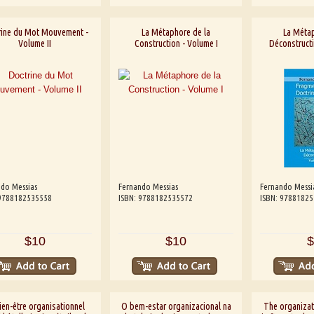
rine du Mot Mouvement -
La Métaphore de la
La Métap
Volume II
Construction - Volume I
Déconstructi
do Messias
Fernando Messias
Fernando Messi
 9788182535558
ISBN: 9788182535572
ISBN: 9788182
$10
$10
$
ien-être organisationnel
O bem-estar organizacional na
The organizat