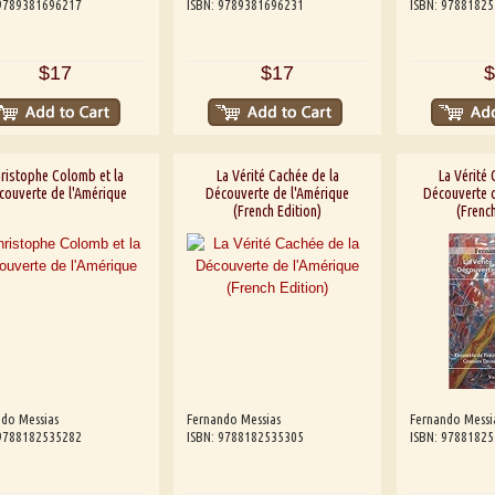
 9789381696217
ISBN: 9789381696231
ISBN: 9788182
$17
$17
$
ristophe Colomb et la
La Vérité Cachée de la
La Vérité 
couverte de l'Amérique
Découverte de l'Amérique
Découverte d
(French Edition)
(French
do Messias
Fernando Messias
Fernando Messi
 9788182535282
ISBN: 9788182535305
ISBN: 9788182