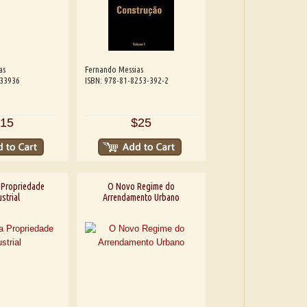
as
Fernando Messias
533936
ISBN: 978-81-8253-392-2
15
$25
 Propriedade
O Novo Regime do
strial
Arrendamento Urbano