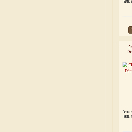
ISBN:
Ch
Dé
Fernan
ISBN: