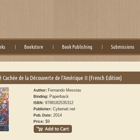
oks
Bookstore
Book Publishing
Submissions
é Cachée de la Découverte de l'Amérique II (French Edition)
Fernando Messias
Author:
Paperback
Binding:
9788182535312
ISBN:
Cyberwit.net
Publisher:
2014
Pub. Date:
$9
Price: