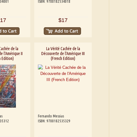
534001
ISBN: 9788182534018
17
$17
Cachée de la
La Vérité Cachée de la
e l'Amérique II
Découverte de l'Amérique III
 Edition)
(French Edition)
as
Fernando Messias
535312
ISBN: 9788182535329