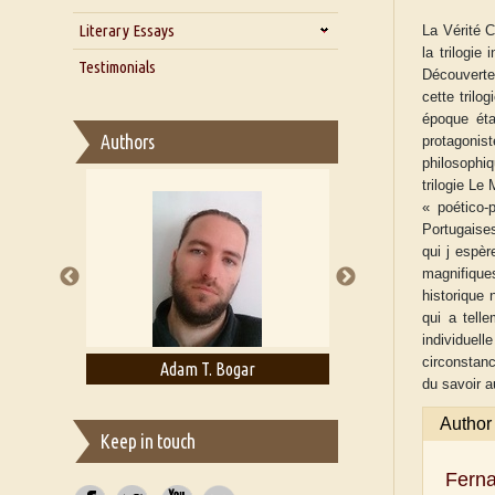
Zarathustra
Literary Essays
Interview with Alka Narula
La Vérité 
la trilogi
Interview with D Everett Newell
Thoughts on Literary Criticism
Testimonials
Découverte
Interview with Sweta Srivastava
Essay on Bilingualism
cette trilo
Vikram
époque éta
Essay on Multilingual
Authors
protagonis
Essays on Publishing
philosophiq
A Literary Critic's Lament... for
trilogie Le
fellow book reviewers, authors
« poético-
and publishers
Portugaises
qui j espèr
magnifiques
historique 
qui a telle
individuel
circonstanc
rown
Adam T. Bogar
Adelaide B. Sh
du savoir au
Author
Keep in touch
Fern