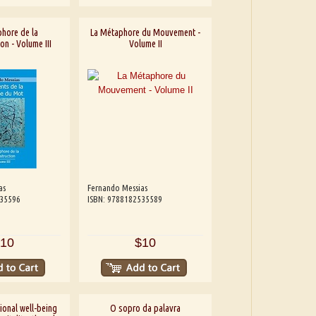
hore de la
La Métaphore du Mouvement -
on - Volume III
Volume II
as
Fernando Messias
535596
ISBN: 9788182535589
10
$10
ional well-being
O sopro da palavra