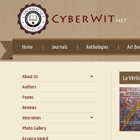
Home
Journals
Anthologies
Art Bo
About Us
La Vérit
About Us
Authors
Six Questions for Dr. Santosh
Poems
Kumar
Reviews
Blog
Our Story
Interviews
Interview with Dr. Santosh Kumar
Photo Gallery
Interview with Azsacra
Azsacra Award