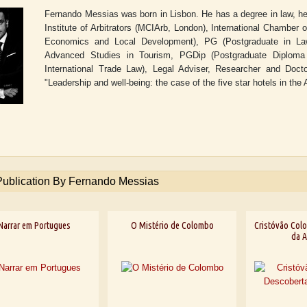
Fernando Messias was born in Lisbon. He has a degree in law, he 
Institute of Arbitrators (MCIArb, London), International Chambe
Economics and Local Development), PG (Postgraduate in Law 
Advanced Studies in Tourism, PGDip (Postgraduate Diploma in
International Trade Law), Legal Adviser, Researcher and Docto
"Leadership and well-being: the case of the five star hotels in the 
Publication By Fernando Messias
Narrar em Portugues
O Mistério de Colombo
Cristóvão Colo
da A