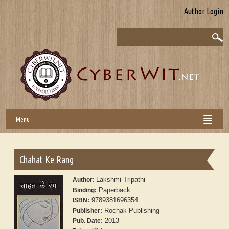
Author Login
Menu
Chahat Ke Rang
Lakshmi Tripathi
Author:
Paperback
Binding:
9789381696354
ISBN:
Rochak Publishing
Publisher:
2013
Pub. Date: