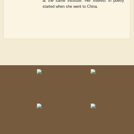
at the same institute. Her interest in poetry
started when she went to China.