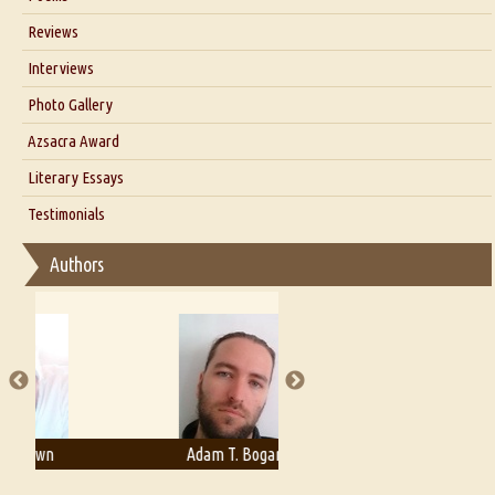
Blog
Reviews
Our Story
Interviews
Interview with Dr. Santosh Kumar
Photo Gallery
Interview with Azsacra Zarathustra
Azsacra Award
Interview with Alka Narula
Literary Essays
Interview with D Everett Newell
Thoughts on Literary Criticism
Testimonials
Interview with Sweta Srivastava Vikram
Essay on Bilingualism
Authors
Essay on Multilingual
Essays on Publishing
A Literary Critic's Lament... for fellow book reviewers, authors and
publishers
Adam T. Bogar
Adelaide B. Shaw