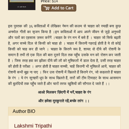
$14
Price:
इस पुस्तक की ३६ कविताओं में
लेखिका ने
मन की कलम से चाहत को स्याही बना कुछ
अनमोल गीतों का सृजन किया है
।
इन कविताओं में आप अपने जीवन से जुड़े अनुभवों
और पलों का एहसास ज़रूर करेंगें ।
चाहत के रंग मन में बसे हैं
।
चाहत जो सिर्फ बढ़ती
है, अगर सच्चे दिल से किसी को चाहा हो
।
चाहत में कितनी गहराई होती है ये तो कोई
किसी को चाह कर ही जाने
।
चाहत के कितने रूप है, शायद वो दीये की रोशनी के
समान है तभी तो एक दिल की बात दूसरे दिल तक पहुँच उसके मन को रोशन कर जाती
है
।
जिस तरह हवा का झोंका दीये की लौ को मुश्किलों में डाल देता है, उसी तरह चाहत
की होती है परीक्षा
।
अगर होती है चाहत सच्ची, चाहें कितनी भी मुश्किलें आयें
,
चाहत की
रोशनी कभी बूझ ना पाए
।
फिर उस रोशनी में खिलते हैं कितने रंग
,
जो कहलाते हैं चाहत
के रंग
।
ये रंग सुनहरी धुप के साथ खिलते हैं, तारों की टीम टिमाहट के साथ आसमान
की बुलंदियों तक पहुँच जाते हैं और चारों तरफ खुशियों की सौगात दे जाते हैं ।
।
आओ
मिलकर
ज़िंदगी
में
भरें,चाहत
के
रंग
और
हमेशा
मुस्कुराते
रहें,बनके
तरंग ।।
Author BIO
Lakshmi Tripathi