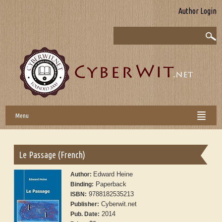
Author Login
Menu
Le Passage (French)
Edward Heine
Author:
Paperback
Binding:
9788182535213
ISBN:
Cyberwit.net
Publisher:
2014
Pub. Date: