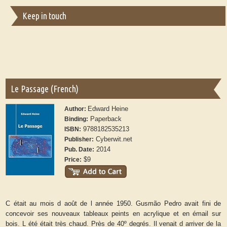
Keep in touch
Le Passage (French)
Edward Heine
Author:
Paperback
Binding:
9788182535213
ISBN:
Cyberwit.net
Publisher:
2014
Pub. Date:
$9
Price:
C était au mois d août de l année 1950. Gusmão Pedro avait fini de
concevoir ses nouveaux tableaux peints en acrylique et en émail sur
bois. L été était très chaud. Près de 40º degrés. Il venait d arriver de la