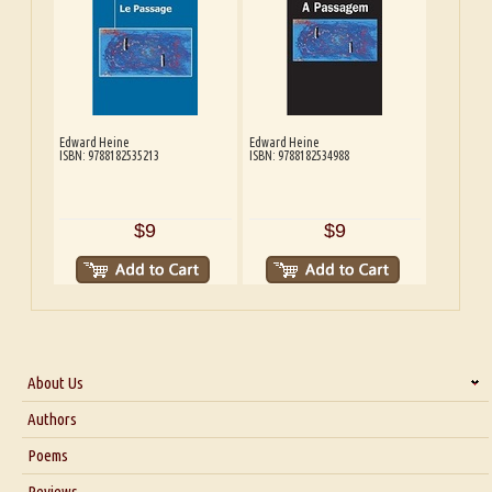
Edward Heine
Edward Heine
ISBN: 9788182535213
ISBN: 9788182534988
$9
$9
About Us
About Us
Authors
Six Questions for Dr. Santosh Kumar
Poems
Blog
Reviews