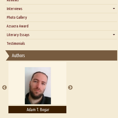
Our Story
Interviews
Interview with Dr. Santosh Kumar
Photo Gallery
Interview with Azsacra Zarathustra
Azsacra Award
Interview with Alka Narula
Literary Essays
Interview with D Everett Newell
Thoughts on Literary Criticism
Testimonials
Interview with Sweta Srivastava Vikram
Essay on Bilingualism
Authors
Essay on Multilingual
Essays on Publishing
A Literary Critic's Lament... for fellow book reviewers, authors and
publishers
Adam T. Bogar
Adelaide B. Shaw